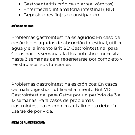
0
i
Gastroenteritis crónica (diarrea, vómitos)
n
Enfermedad inflamatoria intestinal (IBD)
5
t
Deposiciones flojas o constipación
e
s
MÉTODO DE USO:
€
t
h
i
Problemas gastrointestinales agudos: En caso de
n
desórdenes agudos de absorción intestinal, utilice
a
a
agua y el alimento Brit BD Gastrointestinal para
l
s
Gatos por 1-3 semanas. la flora intestinal necesita
c
hasta 3 semanas para regenerarse por completo y
t
a
reestablecer sus funciones.
n
a
t
i
5
Problemas gastrointestinales crónicos: En casos
d
4
de mala digestión, utilice el alimento Brit VD
a
Gastrointestinal para Gatos por un período de 3 a
d
,
12 semanas. Para casos de problemas
gastrointestinales crónicos, el alimento debería
0
usarse de por vida.
0
MESA DE ALIMENTACION:
€