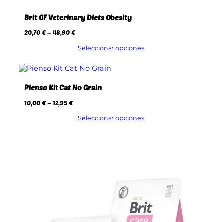
Brit GF Veterinary Diets Obesity
R
20,70
€
–
48,90
€
a
n
Seleccionar opciones
g
o
d
e
Pienso Kit Cat No Grain
p
r
R
10,00
€
–
12,95
€
e
a
c
n
Seleccionar opciones
i
g
o
o
s
d
:
e
d
p
e
r
s
e
d
c
e
i
2
o
0
s
,
:
7
d