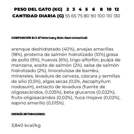
PESO DEL GATO (KG)
2
3
4
5
6
8
10
12
CANTIDAD DIARIA (G)
55
65
75
80
90
100
110
130
COMPOSICIÓN Brit GF Veterinary Diets Gastrointestinal:
arenque deshidratado (40%), arvejas amarillas
(18%), proteína de salmón hidrolizado (10%),grasa
de pollo (9%), huevos (6%), trigo alforfón, pulpa de
manzana, aceite de salmón (2%). salsa de salmón
hidrolizado (2%), linocelulosa de bambú,
minerales, levadura de cerveza, cáscara y semillas
de silio (0,5%), algas secas (0,5%, Ascophyllum
nodosum), extracto de levadura (fuente de
oligosacáridos, 0,025%), beta glucanos (0,022%),
fruto-oligosacáridos (0,02%), Yuca mojave (0,02%),
espino amarillo (0,015%).
ENERGÍA METABOLIZABLE:
3,840 kcal/kg