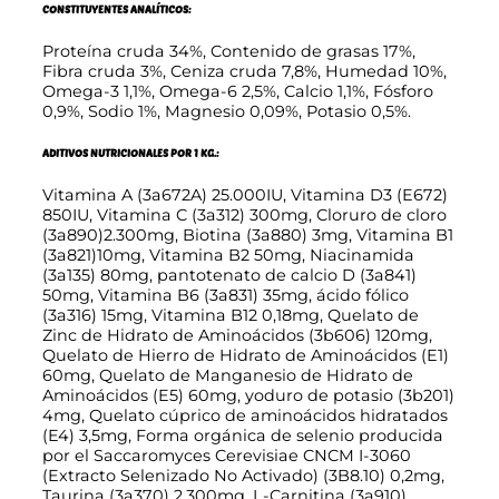
CONSTITUYENTES ANALÍTICOS:
Proteína cruda 34%, Contenido de grasas 17%,
Fibra cruda 3%, Ceniza cruda 7,8%, Humedad 10%,
Omega-3 1,1%, Omega-6 2,5%, Calcio 1,1%, Fósforo
0,9%, Sodio 1%, Magnesio 0,09%, Potasio 0,5%.
ADITIVOS NUTRICIONALES POR 1 KG.:
Vitamina A (3a672A) 25.000IU, Vitamina D3 (E672)
850IU, Vitamina C (3a312) 300mg, Cloruro de cloro
(3a890)2.300mg, Biotina (3a880) 3mg, Vitamina B1
(3a821)10mg, Vitamina B2 50mg, Niacinamida
(3a135) 80mg, pantotenato de calcio D (3a841)
50mg, Vitamina B6 (3a831) 35mg, ácido fólico
(3a316) 15mg, Vitamina B12 0,18mg, Quelato de
Zinc de Hidrato de Aminoácidos (3b606) 120mg,
Quelato de Hierro de Hidrato de Aminoácidos (E1)
60mg, Quelato de Manganesio de Hidrato de
Aminoácidos (E5) 60mg, yoduro de potasio (3b201)
4mg, Quelato cúprico de aminoácidos hidratados
(E4) 3,5mg, Forma orgánica de selenio producida
por el Saccaromyces Cerevisiae CNCM I-3060
(Extracto Selenizado No Activado) (3B8.10) 0,2mg,
Taurina (3a370) 2.300mg, L-Carnitina (3a910)