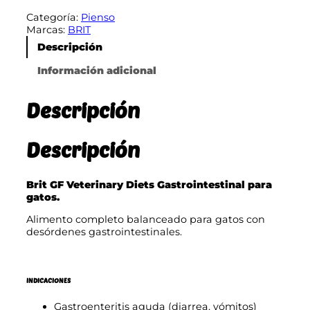
i
p
Categoría:
Pienso
t
Marcas:
BRIT
r
G
F
Descripción
e
V
e
Información adicional
c
t
i
e
Descripción
r
o
i
n
s
a
Descripción
:
r
y
d
D
Brit GF Veterinary Diets Gastrointestinal para
e
i
gatos.
e
s
t
Alimento completo balanceado para gatos con
s
desórdenes gastrointestinales.
d
G
e
a
s
7
t
INDICACIONES
,
r
o
Gastroenteritis aguda (diarrea, vómitos)