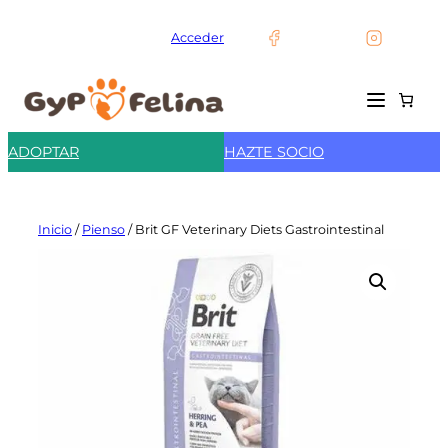
Saltar
al
Acceder
contenido
ADOPTAR
HAZTE SOCIO
Inicio
/
Pienso
/ Brit GF Veterinary Diets Gastrointestinal