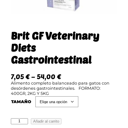
Brit GF Veterinary
Diets
Gastrointestinal
R
7,05
€
–
54,00
€
a
Alimento completo balanceado para gatos con
desórdenes gastrointestinales. FORMATO:
n
400GR, 2KG Y 5KG
g
TAMAÑO
o
d
B
Añadir al carrito
e
r