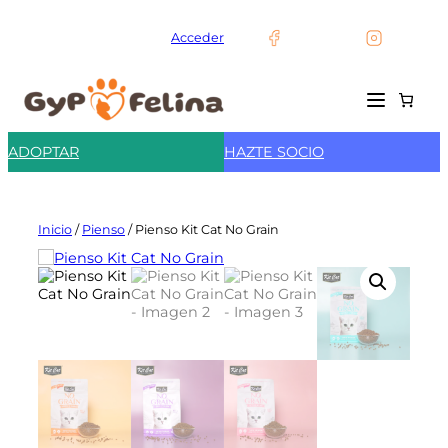
Saltar
al
Acceder
contenido
ADOPTAR
HAZTE SOCIO
Inicio
/
Pienso
/ Pienso Kit Cat No Grain