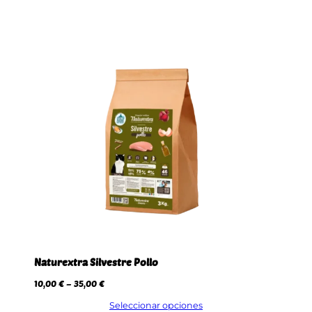
Naturextra Silvestre Pollo
R
10,00
€
–
35,00
€
a
n
Seleccionar opciones