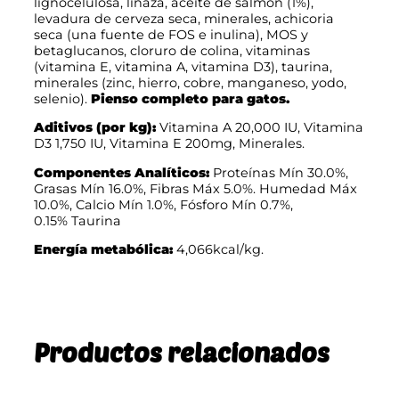
lignocelulosa, linaza, aceite de salmón (1%),
levadura de cerveza seca, minerales, achicoria
seca (una fuente de FOS e inulina), MOS y
betaglucanos, cloruro de colina, vitaminas
(vitamina E, vitamina A, vitamina D3), taurina,
minerales (zinc, hierro, cobre, manganeso, yodo,
selenio).
Pienso completo para gatos.
Aditivos (por kg):
Vitamina A 20,000 IU, Vitamina
D3 1,750 IU, Vitamina E 200mg, Minerales.
Componentes Analíticos:
Proteínas Mín 30.0%,
Grasas Mín 16.0%, Fibras Máx 5.0%. Humedad Máx
10.0%, Calcio Mín 1.0%, Fósforo Mín 0.7%,
0.15% Taurina
Energía metabólica:
4,066kcal/kg.
Productos relacionados