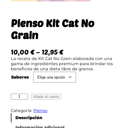
Pienso Kit Cat No
Grain
R
10,00
€
–
12,95
€
a
La receta de Kit Cat No Grain elaborada con una
gama de ingredientes premium para brindar los
n
beneficios de una dieta libre de granos.
g
Sabores
o
d
P
Añadir al carrito
e
i
e
p
Categoría:
Pienso
n
r
s
Descripción
o
e
K
Información adicional