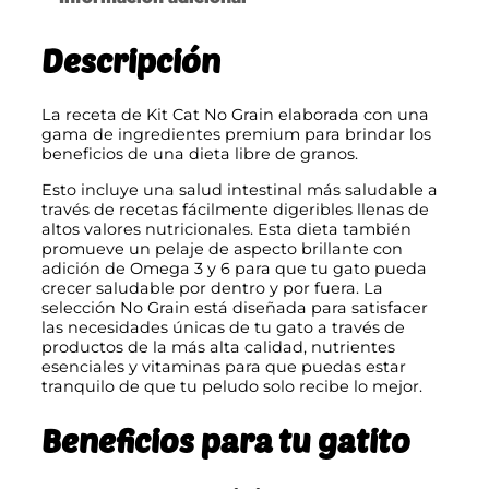
i
c
t
i
Descripción
C
a
o
t
N
s
La receta de Kit Cat No Grain elaborada con una
o
gama de ingredientes premium para brindar los
:
G
beneficios de una dieta libre de granos.
r
d
Esto incluye una salud intestinal más saludable a
a
e
través de recetas fácilmente digeribles llenas de
i
altos valores nutricionales. Esta dieta también
n
s
promueve un pelaje de aspecto brillante con
c
adición de Omega 3 y 6 para que tu gato pueda
a
d
crecer saludable por dentro y por fuera. La
n
e
selección No Grain está diseñada para satisfacer
t
las necesidades únicas de tu gato a través de
i
1
productos de la más alta calidad, nutrientes
d
esenciales y vitaminas para que puedas estar
0
a
tranquilo de que tu peludo solo recibe lo mejor.
d
,
0
Beneficios para tu gatito
0