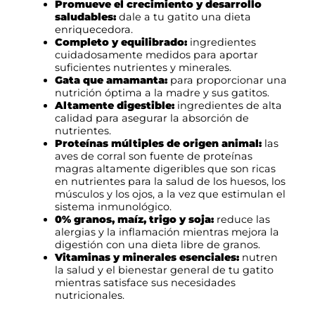
Promueve el crecimiento y desarrollo
saludables:
dale a tu gatito una dieta
€
enriquecedora.
Completo y equilibrado:
ingredientes
h
cuidadosamente medidos para aportar
a
suficientes nutrientes y minerales.
Gata que amamanta:
para proporcionar una
s
nutrición óptima a la madre y sus gatitos.
t
Altamente digestible:
ingredientes de alta
calidad para asegurar la absorción de
a
nutrientes.
Proteínas múltiples de origen animal:
las
1
aves de corral son fuente de proteínas
2
magras altamente digeribles que son ricas
en nutrientes para la salud de los huesos, los
,
músculos y los ojos, a la vez que estimulan el
sistema inmunológico.
9
0% granos, maíz, trigo y soja:
reduce las
5
alergias y la inflamación mientras mejora la
digestión con una dieta libre de granos.
Vitaminas y minerales esenciales:
nutren
€
la salud y el bienestar general de tu gatito
mientras satisface sus necesidades
nutricionales.