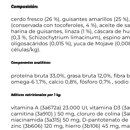
Composición:
cerdo fresco (26 %), guisantes amarillos (25 %
(conservada con tocoferoles, 4 %), aceite de sal
harina de guisantes, linaza (1 %), cáscara de hu
(0,3 %, Schizochytrium limacinum), espino amar
oligosacáridos (0,015 %), yuca de Mojave (0,008
células/kg).
Componentes analíticos:
proteína bruta 33,0%, grasa bruta 12,0%, fibr
omega-6 1,7%, calcio 0,8%, fósforo 0,7% , sodio
Aditivos nutricionales por 1 kg:
vitamina A (3a672a) 23.000 UI, vitamina D3 (3a
carnitina (3a910) ) 50 mg, cloruro de colina (
niacinamida (3a315) 50 mg, D-pantotenato de c
zinc (3b606) 120 mg, hierro (3b106) 45 mg, ma