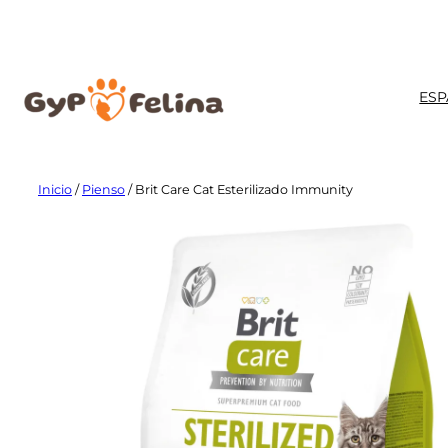
Saltar
al
contenido
ESP
Inicio
/
Pienso
/ Brit Care Cat Esterilizado Immunity