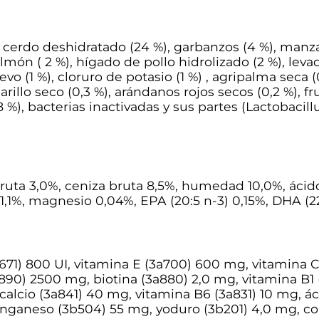
9
5
), cerdo deshidratado (24 %), garbanzos (4 %), manz
món ( 2 %), hígado de pollo hidrolizado (2 %), levad
evo (1 %), cloruro de potasio (1 %) , agripalma seca (
€
illo seco (0,3 %), arándanos rojos secos (0,2 %), f
 %), bacterias inactivadas y sus partes (Lactobacill
a bruta 3,0%, ceniza bruta 8,5%, humedad 10,0%, áci
 1,1%, magnesio 0,04%, EPA (20:5 n-3) 0,15%, DHA (22
671) 800 UI, vitamina E (3a700) 600 mg, vitamina C
3a890) 2500 mg, biotina (3a880) 2,0 mg, vitamina B1 
alcio (3a841) 40 mg, vitamina B6 (3a831) 10 mg, áci
nganeso (3b504) 55 mg, yoduro (3b201) 4,0 mg, cob