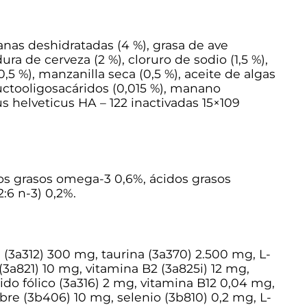
anas deshidratadas (4 %), grasa de ave
ura de cerveza (2 %), cloruro de sodio (1,5 %),
0,5 %), manzanilla seca (0,5 %), aceite de algas
ructooligosacáridos (0,015 %), manano
us helveticus HA – 122 inactivadas 15×109
dos grasos omega-3 0,6%, ácidos grasos
:6 n-3) 0,2%.
 (3a312) 300 mg, taurina (3a370) 2.500 mg, L-
(3a821) 10 mg, vitamina B2 (3a825i) 12 mg,
do fólico (3a316) 2 mg, vitamina B12 0,04 mg,
re (3b406) 10 mg, selenio (3b810) 0,2 mg, L-