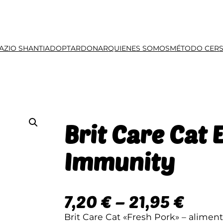
AZIO SHANTI
ADOPTAR
DONAR
QUIENES SOMOS
MÉTODO CER
Brit Care Cat 
Immunity
R
7,20
€
–
21,95
€
a
Brit Care Cat «Fresh Pork» – alimen