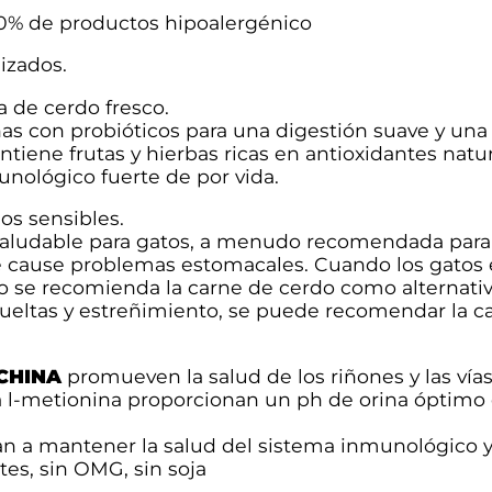
0
d
0% de productos hipoalergénico
a
d
izados.
€
 de cerdo fresco.
h
eínas con probióticos para una digestión suave y u
ontiene frutas y hierbas ricas en antioxidantes nat
a
unológico fuerte de por vida.
s
s sensibles.
saludable para gatos, a menudo recomendada para g
t
 cause problemas estomacales. Cuando los gatos e
se recomienda la carne de cerdo como alternativ
a
ueltas y estreñimiento, se puede recomendar la c
2
CHINA
promueven la salud de los riñones y las vías 
1
a l-metionina proporcionan un ph de orina óptimo de
,
 a mantener la salud del sistema inmunológico y d
tes, sin OMG, sin soja