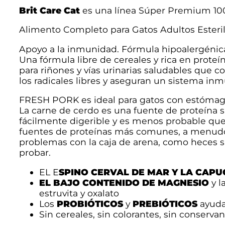
Brit Care Cat
es una línea Súper Premium 10
Alimento Completo para Gatos Adultos Esteril
Apoyo a la inmunidad. Fórmula hipoalergénica
Una fórmula libre de cereales y rica en prot
para riñones y vías urinarias saludables que c
los radicales libres y aseguran un sistema inm
FRESH PORK es ideal para gatos con estómago
La carne de cerdo es una fuente de proteína 
fácilmente digerible y es menos probable que
fuentes de proteínas más comunes, a menudo 
problemas con la caja de arena, como heces s
probar.
EL E
SPINO CERVAL DE MAR Y LA CAPU
EL BAJO CONTENIDO DE MAGNESIO
y l
estruvita y oxalato
Los
PROBIÓTICOS
y
PREBIÓTICOS
ayudan
Sin cereales, sin colorantes, sin conservan