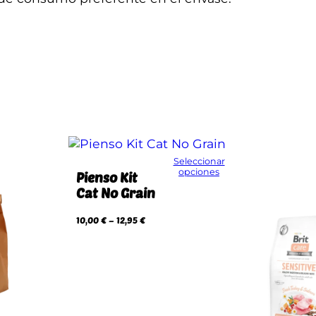
Seleccionar
opciones
Pienso Kit
Cat No Grain
R
10,00
€
–
12,95
€
a
n
g
o
d
e
p
r