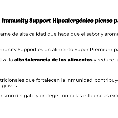
r
s
i
l
:
i
rk Immunity Support Hipoalergénico pienso p
z
d
a
carne de alta calidad que hace que el sabor y arom
d
e
o
I
unity Support es un alimento Súper Premium pa
s
m
m
tiza la
alta tolerancia de los alimentos
y reduce l
d
u
n
e
i
icionales que fortalecen la inmunidad, contribuye
t
7
 graves.
y
c
,
ismo del gato y protege contra las influencias exte
a
n
2
t
i