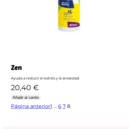
Zen
Ayuda a reducir el estrés y la ansiedad.
20,40
€
Añadir al carrito
Página anterior
1
…
6
7
8