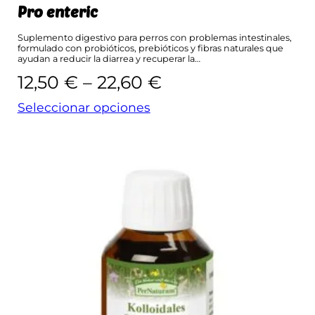
Pro enteric
Suplemento digestivo para perros con problemas intestinales,
formulado con probióticos, prebióticos y fibras naturales que
ayudan a reducir la diarrea y recuperar la…
Rango
12,50
€
–
22,60
€
de
Seleccionar opciones
precios:
desde
12,50 €
hasta
22,60 €