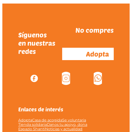
No compres
Síguenos
en nuestras
redes
Adopta
Enlaces de interés
Adopta
Casa de acogida
Se voluntaria
Tienda solidaria
Danos tu apoyo, dona
Espazio Shanti
Noticias y actualidad