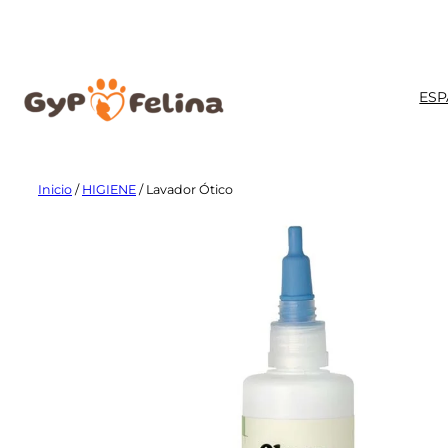
Saltar
al
contenido
ESP
Inicio
/
HIGIENE
/ Lavador Ótico