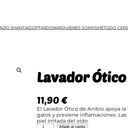
AZIO SHANTI
ADOPTAR
DONAR
QUIENES SOMOS
MÉTODO CER
Lavador Ótico
11,90
€
El Lavador Ótico de Anibio apoya la 
gatos y previene inflamaciones. Las
piel irritada del oído.
L
Añadir al carrito