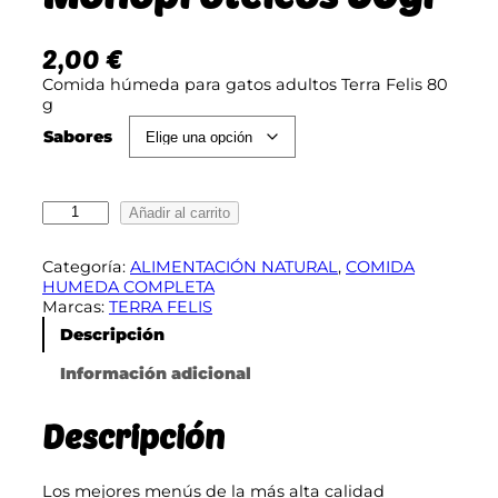
2,00
€
Comida húmeda para gatos adultos Terra Felis 80
g
Sabores
L
Añadir al carrito
a
t
Categoría:
ALIMENTACIÓN NATURAL
, 
COMIDA
a
HUMEDA COMPLETA
s
Marcas:
TERRA FELIS
T
e
Descripción
r
r
Información adicional
a
F
Descripción
e
l
i
s
Los mejores menús de la más alta calidad