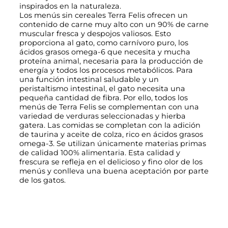
A
inspirados en la naturaleza.
d
Los menús sin cereales Terra Felis ofrecen un
u
contenido de carne muy alto con un 90% de carne
l
muscular fresca y despojos valiosos. Esto
t
proporciona al gato, como carnívoro puro, los
o
ácidos grasos omega-6 que necesita y mucha
M
proteína animal, necesaria para la producción de
o
energía y todos los procesos metabólicos. Para
n
una función intestinal saludable y un
o
peristaltismo intestinal, el gato necesita una
p
pequeña cantidad de fibra. Por ello, todos los
r
menús de Terra Felis se complementan con una
o
variedad de verduras seleccionadas y hierba
t
gatera. Las comidas se completan con la adición
e
de taurina y aceite de colza, rico en ácidos grasos
i
omega-3. Se utilizan únicamente materias primas
c
de calidad 100% alimentaria. Esta calidad y
o
frescura se refleja en el delicioso y fino olor de los
s
menús y conlleva una buena aceptación por parte
8
de los gatos.
0
g
r
c
a