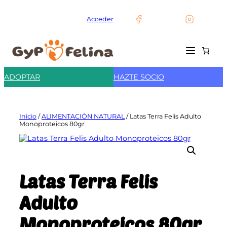
Saltar
al
Acceder
contenido
ADOPTAR
HAZTE SOCIO
Inicio
/
ALIMENTACIÓN NATURAL
/ Latas Terra Felis Adulto
Monoproteicos 80gr
Latas Terra Felis
Adulto
Monoproteicos 80gr