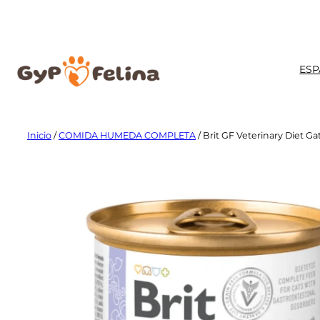
Saltar
al
contenido
ESP
Inicio
/
COMIDA HUMEDA COMPLETA
/ Brit GF Veterinary Diet Ga