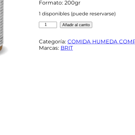
Formato: 200gr
1 disponibles (puede reservarse)
B
Añadir al carrito
r
i
Categoría:
COMIDA HUMEDA COMP
t
Marcas:
BRIT
G
F
V
e
t
e
r
i
n
a
r
y
D
i