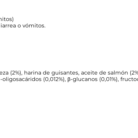
s
t
i
itos)
n
iarrea o vómitos.
a
l
2
0
0
g
c
a
eza (2%), harina de guisantes, aceite de salmón (2%
n
ligosacáridos (0,012%), β-glucanos (0,01%), fruct
t
i
d
a
d