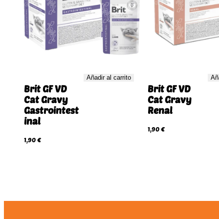
Añadir al carrito
Aña
Brit GF VD
Brit GF VD
Cat Gravy
Cat Gravy
Gastrointest
Renal
inal
1,90
€
1,90
€