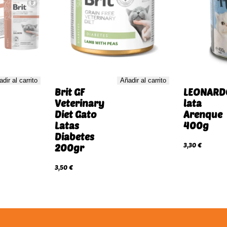
dir al carrito
Añadir al carrito
Brit GF
LEONARD
Veterinary
lata
Diet Gato
Arenque
Latas
400g
Diabetes
3,30
€
200gr
3,50
€