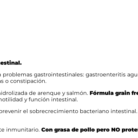
e
t
G
a
t
o
L
a
t
a
estinal.
s
n problemas gastrointestinales: gastroenteritis ag
G
as o constipación.
a
s
hidrolizada de arenque y salmón.
Fórmula grain fr
t
otilidad y función intestinal.
r
o
revenir el sobrecrecimiento bacteriano intestinal
i
n
t
te inmunitario.
Con grasa de pollo pero NO proteí
e