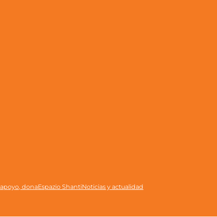
 apoyo, dona
Espazio Shanti
Noticias y actualidad