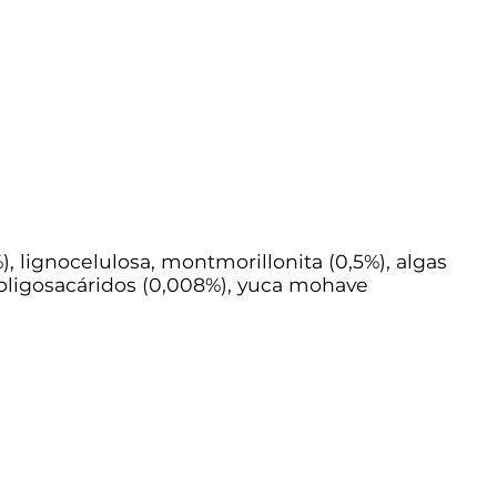
), lignocelulosa, montmorillonita (0,5%), algas
ooligosacáridos (0,008%), yuca mohave