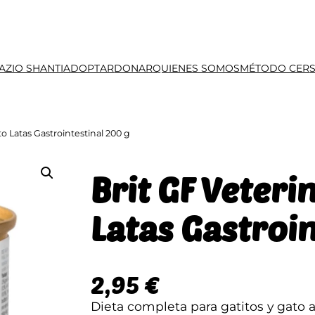
AZIO SHANTI
ADOPTAR
DONAR
QUIENES SOMOS
MÉTODO CER
to Latas Gastrointestinal 200 g
Brit GF Veteri
Latas Gastroin
2,95
€
Dieta completa para gatitos y gato 