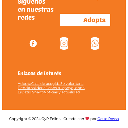
Síguenos
en nuestras
redes
Adopta
Enlaces de interés
Adopta
Casa de acogida
Se voluntaria
Tienda solidaria
Danos tu apoyo, dona
Espazio Shanti
Noticias y actualidad
Copyright © 2024 GyP Felina | Creado con
por
Gatto Rosso