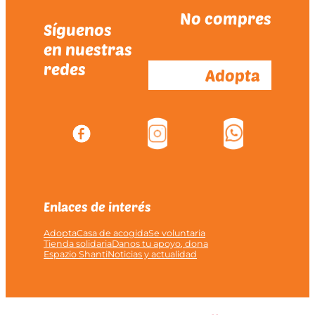
No compres
Síguenos
en nuestras
redes
Adopta
Enlaces de interés
Adopta
Casa de acogida
Se voluntaria
Tienda solidaria
Danos tu apoyo, dona
Espazio Shanti
Noticias y actualidad