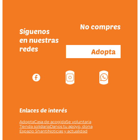
No compres
Síguenos
en nuestras
redes
Adopta
Enlaces de interés
Adopta
Casa de acogida
Se voluntaria
Tienda solidaria
Danos tu apoyo, dona
Espazio Shanti
Noticias y actualidad