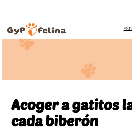
Saltar
al
contenido
ESP
Acoger a gatitos l
cada biberón